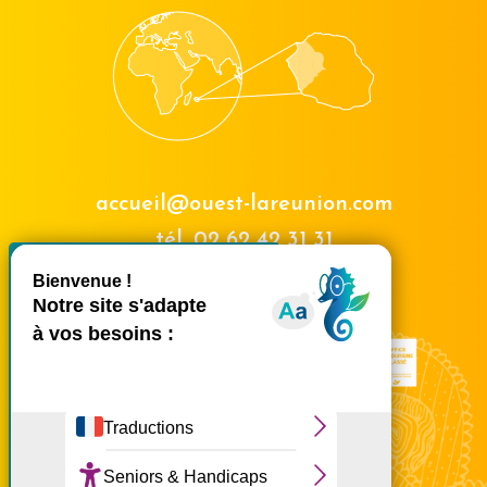
accueil@ouest-lareunion.com
tél.
02 62 42 31 31
X
Masquer le bande
Nous rencontrer
Ce site utilise des cookies et
vous donne le contrôle sur
ceux que vous souhaitez
activer
Tout accepter