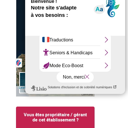
+
−
5 km
✎ Edit
| Map data: ©
— Source: Esri, i-cubed, USDA, USGS, AEX,
Leaflet
Esri
GeoEye, Getmapping, Aerogrid, IGN, IGP, UPR-EGP, and the GIS User
Community
Vous êtes propriétaire / gérant
de cet établissement ?