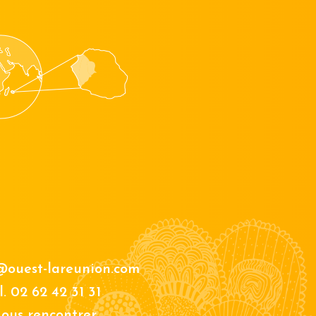
@ouest-lareunion.com
l.
02 62 42 31 31
ous rencontrer