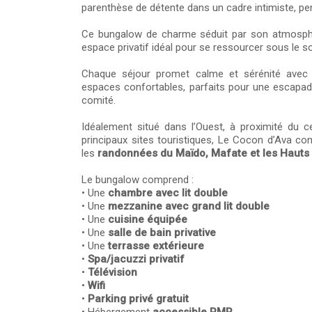
parenthèse de détente dans un cadre intimiste, pens
Ce bungalow de charme séduit par son atmosph
espace privatif idéal pour se ressourcer sous le so
Chaque séjour promet calme et sérénité ave
espaces confortables, parfaits pour une escapad
comité.
Idéalement situé dans l’Ouest, à proximité du c
principaux sites touristiques, Le Cocon d’Ava co
les
randonnées du Maïdo, Mafate et les Hauts 
Le bungalow comprend :
• Une
chambre avec lit double
• Une
mezzanine avec grand lit double
• Une
cuisine équipée
• Une
salle de bain privative
• Une
terrasse extérieure
•
Spa/jacuzzi privatif
•
Télévision
•
Wifi
•
Parking privé gratuit
• Hébergement
accessible PMR