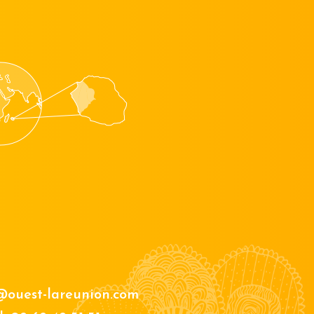
@ouest-lareunion.com