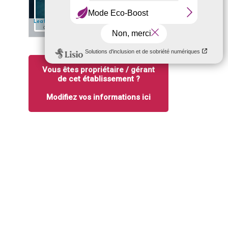
5 km
✎ Edit
| Map data: ©
— Source: Esri, i-cubed, USDA, USGS, AEX,
Leaflet
Esri
GeoEye, Getmapping, Aerogrid, IGN, IGP, UPR-EGP, and the GIS User
Community
Vous êtes propriétaire / gérant
de cet établissement ?
Modifiez vos informations ici