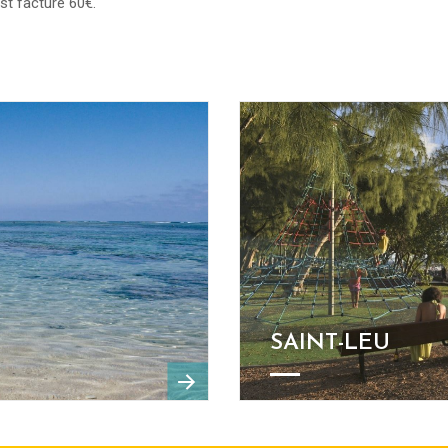
st facturé 60€.
SAINT-LEU