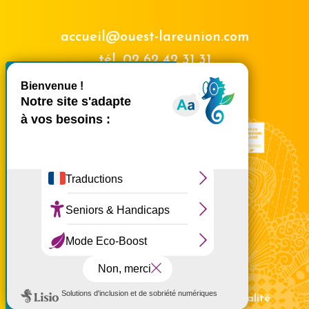
accueil@ouest-lareunion.com
tél.
02 62 42 31 31
X
Masquer le bande
Nous rencontrer
Ce site utilise des cookies et
vous donne le contrôle sur
ceux que vous souhaitez
activer
Tout accepter
Tout refuser
Personnaliser
à partir de 55 €
Politique de confidentialité
Réservez en ligne
Mentions légales
Politique de confidentialité