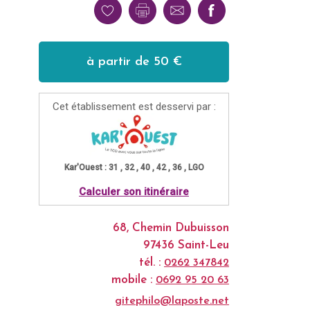
à partir de 50 €
Cet établissement est desservi par :
Kar'Ouest : 31 , 32 , 40 , 42 , 36 , LGO
Calculer son itinéraire
68, Chemin Dubuisson
97436 Saint-Leu
tél. :
0262 347842
mobile :
0692 95 20 63
gitephilo@laposte.net