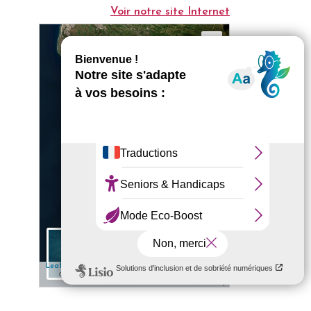
Voir notre site Internet
+
−
5 km
✎ Edit
| Map data: ©
— Source: Esri, i-cubed, USDA, USGS, AEX,
Leaflet
Esri
GeoEye, Getmapping, Aerogrid, IGN, IGP, UPR-EGP, and the GIS User
Community