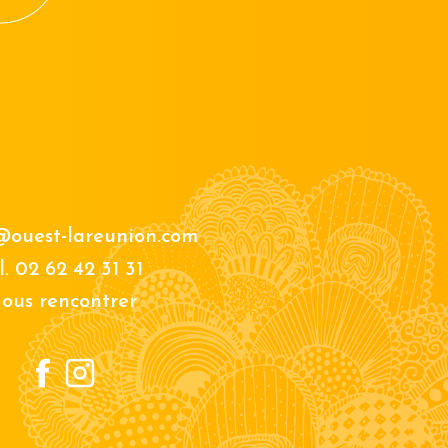
@ouest-lareunion.com
l.
02 62 42 31 31
ous rencontrer