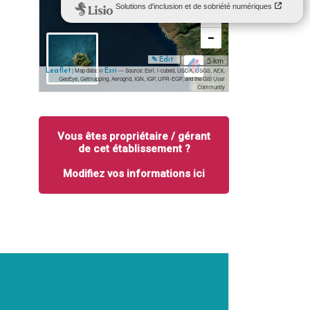
+
−
5 km
✎ Edit
| Map data: ©
— Source: Esri, i-cubed, USDA, USGS, AEX,
Leaflet
Esri
GeoEye, Getmapping, Aerogrid, IGN, IGP, UPR-EGP, and the GIS User
Community
Vous êtes propriétaire / gérant
de cet établissement ?
Modifiez vos informations ici