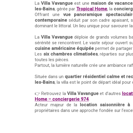
La
Villa Vavangue
est une
maison de vacances
les-Bains
, gérée par
Tropical Home
, la
concierg
Offrant une
vue panoramique spectaculair
contemporaine
séduit par son cadre apaisant, 
dominant le littoral. Un lieu unique pour savourer la 
La
Villa Vavangue
déploie de grands volumes ba
sérénité se rencontrent. Le vaste séjour ouvert sur 
cuisine américaine équipée
permet de partager 
Les
six chambres climatisées
, réparties sur pl
toutes les pièces.
Partout, la lumière naturelle crée une ambiance raf
Située dans un
quartier résidentiel calme et r
les-Bains
, la villa est le point de départ idéal pour
👉 Retrouvez la
Villa Vavangue
et d’autres
loca
Home – conciergerie 974
.
Acteur majeur de la
location saisonnière à
propriétaires dans une approche fondée sur l’excellen