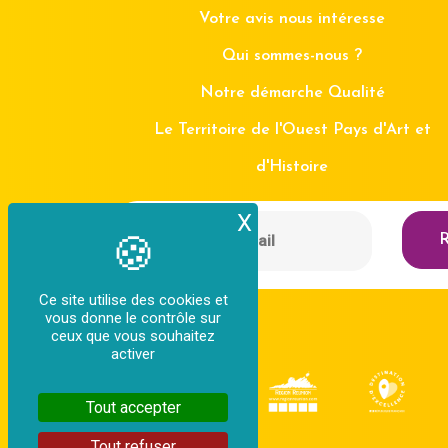
Votre avis nous intéresse
Qui sommes-nous ?
Notre démarche Qualité
Le Territoire de l'Ouest Pays d'Art et
d'Histoire
X
Masquer le bande
R
Ce site utilise des cookies et
vous donne le contrôle sur
ceux que vous souhaitez
activer
Tout accepter
Tout refuser