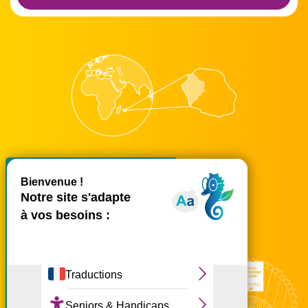
X
Masquer le bande
accueil@ouest-lareunion.com
tél.
02 62 42 31 31
Nous rencontrer
Ce site utilise des cookies et
vous donne le contrôle sur
ceux que vous souhaitez
activer
Tout accepter