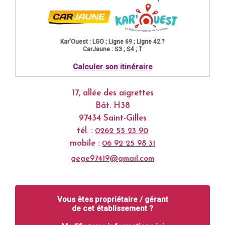
Kar'Ouest : LGO ; Ligne 69 ; Ligne 42 ?
CarJaune : S3 ; S4 ; T
Calculer son itinéraire
17, allée des aigrettes
Bât. H38
97434 Saint-Gilles
tél. :
0262 55 23 90
mobile :
06 92 25 98 31
gege97419@gmail.com
Vous êtes propriétaire / gérant
de cet établissement ?