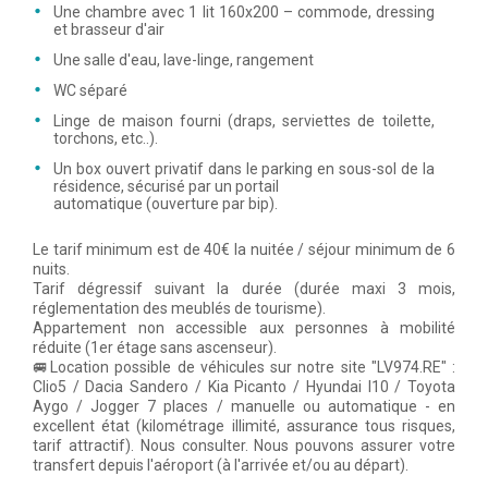
Une chambre avec 1 lit 160x200 – commode, dressing
et brasseur d'air
Une salle d'eau, lave-linge, rangement
WC séparé
Linge de maison fourni (draps, serviettes de toilette,
torchons, etc..).
Un box ouvert privatif dans le parking en sous-sol de la
résidence, sécurisé par un portail
automatique (ouverture par bip).
Le tarif minimum est de 40€ la nuitée / séjour minimum de 6
nuits.
Tarif dégressif suivant la durée (durée maxi 3 mois,
réglementation des meublés de tourisme).
Appartement non accessible aux personnes à mobilité
réduite (1er étage sans ascenseur).
🚐Location possible de véhicules sur notre site "LV974.RE" :
Clio5 / Dacia Sandero / Kia Picanto / Hyundai I10 / Toyota
Aygo / Jogger 7 places / manuelle ou automatique - en
excellent état (kilométrage illimité, assurance tous risques,
tarif attractif). Nous consulter. Nous pouvons assurer votre
transfert depuis l'aéroport (à l'arrivée et/ou au départ).