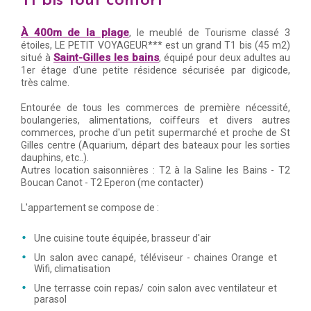
T1 bis tout confort
À 400m de la plage
, le meublé de Tourisme classé 3
étoiles, LE PETIT VOYAGEUR*** est un grand T1 bis (45 m2)
Saint-Gilles les bains
situé à
, équipé pour deux adultes au
1er étage d'une petite résidence sécurisée par digicode,
très calme.
Entourée de tous les commerces de première nécessité,
boulangeries, alimentations, coiffeurs et divers autres
commerces, proche d'un petit supermarché et proche de St
Gilles centre (Aquarium, départ des bateaux pour les sorties
dauphins, etc..).
Autres location saisonnières : T2 à la Saline les Bains - T2
Boucan Canot - T2 Eperon (me contacter)
L'appartement se compose de :
Une cuisine toute équipée, brasseur d'air
Un salon avec canapé, téléviseur - chaines Orange et
Wifi, climatisation
Une terrasse coin repas/ coin salon avec ventilateur et
parasol