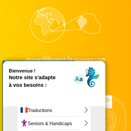
accueil@ouest-lareunion.com
X
Masquer le bande
tél.
02 62 42 31 31
Nous rencontrer
Ce site utilise des cookies et
vous donne le contrôle sur
ceux que vous souhaitez
activer
Tout accepter