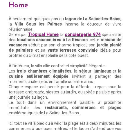
Home
À seulement quelques pas du
lagon de La Saline-les-Bains
,
la
Villa Sous les Palmes
incarne la douceur de vivre
réunionnaise.
Tropical Home
conciergerie 974
Gérée par
, la
spécialiste
des
locations saisonnières à La Réunion
, cette
maison de
vacances
séduit par son charme tropical, son
jardin planté
de palmiers
et sa
vaste terrasse conviviale
idéale pour
profiter du climat ensoleillé de la côte ouest.
À l’intérieur, la villa allie confort et simplicité élégante.
Les
trois chambres climatisées
, le
séjour lumineux
et la
cuisine entièrement équipée
invitent à partager des
moments chaleureux en famille ou entre amis.
Chaque espace est pensé pour la détente : repas sous la
terrasse ombragée, siestes au jardin, ou soirée paisible après
une journée au lagon.
Le tout dans un environnement paisible, à proximité
immédiate des
restaurants, commerces et plages
emblématiques de La Saline-les-Bains.
Ici, tout se vit à pied ou à vélo : la plage est à deux minutes, les
commerces à quelques mètres, et le lagon n’attend que vos