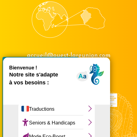
accueil@ouest-lareunion.com
X
Masquer le bande
tél.
02 62 42 31 31
Nous rencontrer
Ce site utilise des cookies et
vous donne le contrôle sur
ceux que vous souhaitez
activer
Tout accepter
Tout refuser