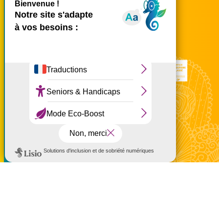
tél.
02 62 42 31 31
Nous rencontrer
Ce site utilise des cookies et
vous donne le contrôle sur
ceux que vous souhaitez
activer
Tout accepter
Tout refuser
Personnaliser
à partir de 390 €
Politique de confidentialité
Réservez en ligne
Mentions légales
Politique de confidentialité
Politique d'utilisation des cookies