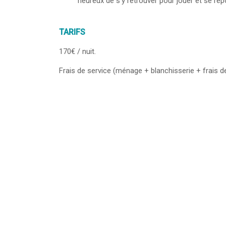
heureux de s’y retrouver pour jouer et se r
TARIFS
170€ / nuit.
Frais de service (ménage + blanchisserie + frais de