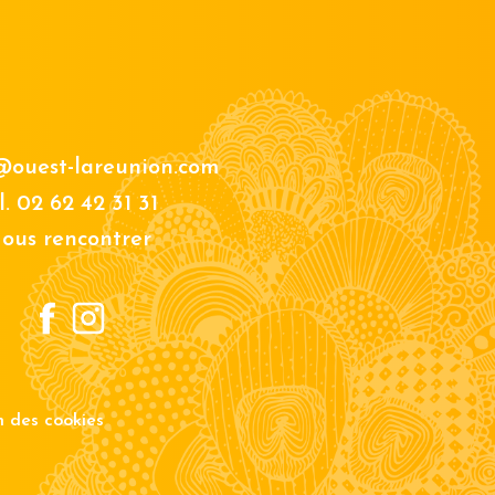
@ouest-lareunion.com
l.
02 62 42 31 31
ous rencontrer
on des cookies