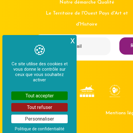
Notre démarche Qualité
Le Territoire de l'Ouest Pays d'Art et
d'Histoire
X
Masquer le bande
R
Ce site utilise des cookies et
vous donne le contrôle sur
ceux que vous souhaitez
activer
Tout accepter
Tout refuser
Mentions lé
Personnaliser
Politique de confidentialité