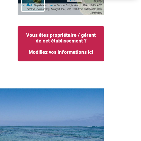
5 km
✎ Edit
| Map data: ©
— Source: Esri, i-cubed, USDA, USGS, AEX,
Leaflet
Esri
GeoEye, Getmapping, Aerogrid, IGN, IGP, UPR-EGP, and the GIS User
Community
Vous êtes propriétaire / gérant
de cet établissement ?
Modifiez vos informations ici