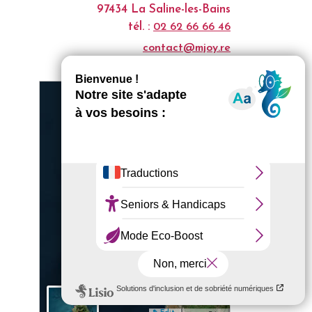
97434 La Saline-les-Bains
tél. :
02 62 66 66 46
contact@mjoy.re
Voir notre site Internet
+
−