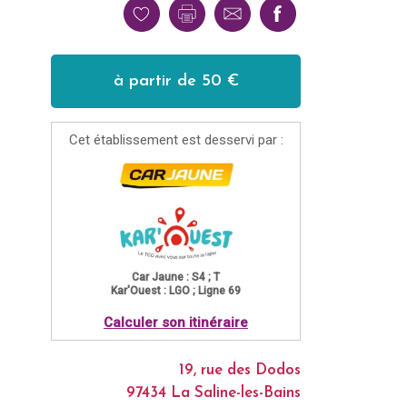
à partir de 50 €
Cet établissement est desservi par :
Car Jaune : S4 ; T
Kar'Ouest : LGO ; Ligne 69
Calculer son itinéraire
19, rue des Dodos
97434 La Saline-les-Bains