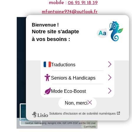
mobile :
06 93 91 18 39
mfontaine974@outlook.fr
+
−
5 km
✎ Edit
| Map data: ©
— Source: Esri, i-cubed, USDA, USGS, AEX,
Leaflet
Esri
GeoEye, Getmapping, Aerogrid, IGN, IGP, UPR-EGP, and the GIS User
Community