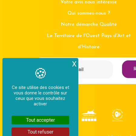
Votre avis nous intéresse
Qui sommes-nous ?
Notre démarche Qualité
Le Territoire de l'Ouest Pays d'Art et
d'Histoire
X
Masquer le bande
R
Ce site utilise des cookies et
vous donne le contrôle sur
ceux que vous souhaitez
activer
Tout accepter
Tout refuser