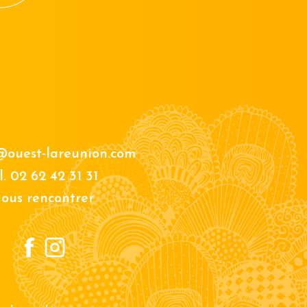
@ouest-lareunion.com
l.
02 62 42 31 31
ous rencontrer