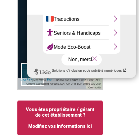
+
−
5 km
✎ Edit
| Map data: ©
— Source: Esri, i-cubed, USDA, USGS, AEX,
Leaflet
Esri
GeoEye, Getmapping, Aerogrid, IGN, IGP, UPR-EGP, and the GIS User
Community
Vous êtes propriétaire / gérant
de cet établissement ?
Modifiez vos informations ici