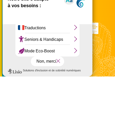
Nous rencontrer
Ce site utilise des cookies et
vous donne le contrôle sur
ceux que vous souhaitez
activer
Tout accepter
Tout refuser
Personnaliser
à partir de 127 €
Politique de confidentialité
Réservez en ligne
Mentions légales
Politique de confidentialité
Politique d'utilisation des cookies