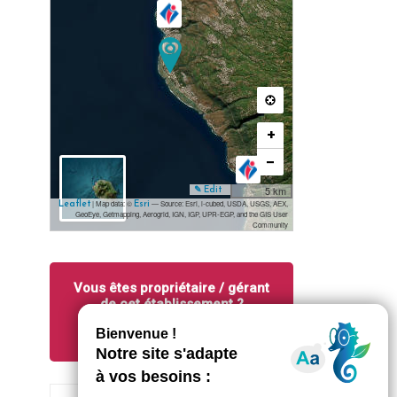
+
−
5 km
✎ Edit
| Map data: ©
— Source: Esri, i-cubed, USDA, USGS, AEX,
Leaflet
Esri
GeoEye, Getmapping, Aerogrid, IGN, IGP, UPR-EGP, and the GIS User
Community
Vous êtes propriétaire / gérant
de cet établissement ?
Modifiez vos informations ici