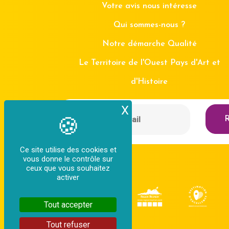
Votre avis nous intéresse
Qui sommes-nous ?
Notre démarche Qualité
Le Territoire de l'Ouest Pays d'Art et
d'Histoire
X
Masquer le bande
R
Ce site utilise des cookies et
vous donne le contrôle sur
ceux que vous souhaitez
activer
Tout accepter
Tout refuser