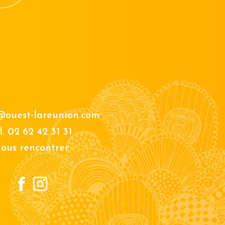
@ouest-lareunion.com
l.
02 62 42 31 31
ous rencontrer