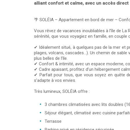
alliant confort et calme, avec un accès direct
🌴 SOLÉIA – Appartement en bord de mer – Confort
Vous rêvez de vacances inoubliables à l’île de La 
sérénité, que vous voyagiez en famille, en couple 
✔ Idéalement situé, à quelques pas de la mer et pro
plages, volcans, cascades…). Un chemin de sable v
plus belles de l’île.
✔ Confort & intimité, avec un espace moderne, co
✔ Cadre apaisant, profitez d’un hébergement calm
✔ Parfait pour tous, que vous soyez en quête de
s’adapte à vos envies.
Très lumineux, SOLÉIA offre :
3 chambres climatisées avec lits doubles (
Séjour élégant, climatisé avec cuisine parfa
Terrasse
Parking privé en résidence sécurisée