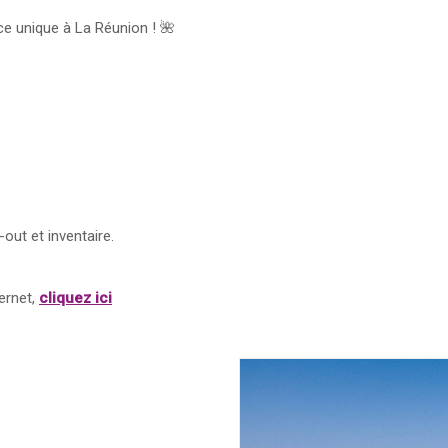
e unique à La Réunion ! 🌺
out et inventaire.
ernet,
cliquez ici