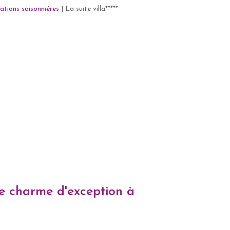
ations saisonniéres
|
La suite villa*****
 de charme d'exception à