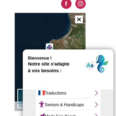
+
−
5 km
✎ Edit
| Map data: ©
— Source: Esri, i-cubed, USDA, USGS, AEX,
Leaflet
Esri
GeoEye, Getmapping, Aerogrid, IGN, IGP, UPR-EGP, and the GIS User
Community