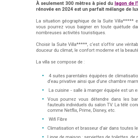
À seulement 300 mètres à pied du
lagon de l
rénovée en 2024 est un parfait mélange de luxe
La situation géographique de la Suite Villa***** 
vous pourrez vous baigner en toute quiétude dans
nombreuses activités touristiques.
Choisir la Suite Villa*****, c’est s’offrir une vér
douceur du climat, le confort moderne et la beaut
La villa se compose de :
4 suites parentales équipées de climatisation
d’eau privative ainsi que d’une chambre marm
La cuisine - salle à manger équipée est un e
Vous pourrez vous détendre dans les ban
fauteuils individuels du salon TV. La télé c
comme Netflix, Prime, Disney, etc.
Wifi Fibre
Climatisation et brasseur d’air dans toutes 
Linge de maison : serviettes de toilettes, de pi