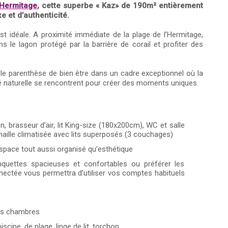
’Hermitage
, cette superbe « Kaz» de 190m² entièrement
 et d’authenticité.
est idéale. A proximité immédiate de la plage de l’Hermitage,
 le lagon protégé par la barrière de corail et profiter des
itable parenthèse de bien être dans un cadre exceptionnel où la
é naturelle se rencontrent pour créer des moments uniques.
, brasseur d’air, lit King-size (180x200cm), WC et salle
aille climatisée avec lits superposés (3 couchages)
space tout aussi organisé qu’esthétique
quettes spacieuses et confortables ou préférer les
onnectée vous permettra d’utiliser vos comptes habituels
les chambres
scine, de plage, linge de lit, torchon.