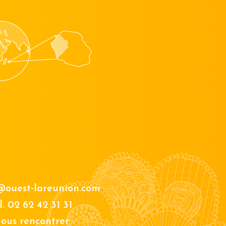
@ouest-lareunion.com
l.
02 62 42 31 31
ous rencontrer