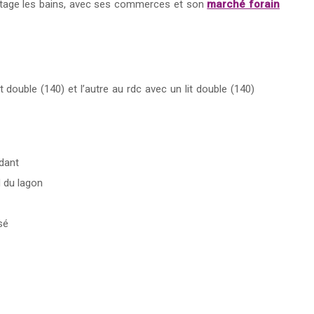
itage les bains, avec ses commerces et son
marché forain
t double (140) et l’autre au rdc avec un lit double (140)
dant
d du lagon
sé