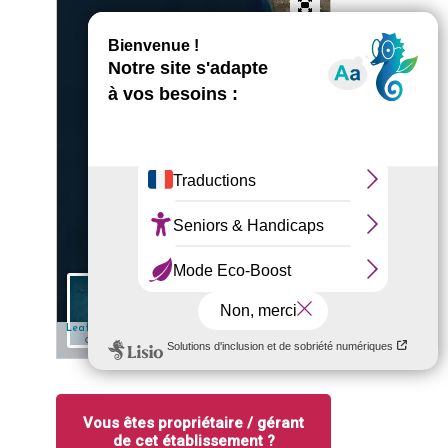
+
−
5 km
✎ Edit
| Map data: ©
— Source: Esri, i-cubed, USDA, USGS, AEX,
Leaflet
Esri
GeoEye, Getmapping, Aerogrid, IGN, IGP, UPR-EGP, and the GIS User
Community
Vous êtes propriétaire / gérant
de cet établissement ?