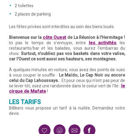
2 toilettes
2 places de parking
Les fêtes privées sont interdites au sein des biens loués.
côte Ouest
Bienvenue sur la
de La Réunion à l'Hermitage !
les activités
Ici pas le temps de s'ennuyer, entre
, les
restaurants/bar et les balades, vous aurez l'embarras du
choix.
Surtout, n'oubliez pas vos baskets dans votre valise,
car l'Ouest ce sont aussi ses hauteurs, ses montagnes.
À quelques minutes en voiture, vous avez des points de vues
à vous couper le souffle :
Le Maïdo, Le Cap Noir ou encore
celui du Cap Lahoussaye.
.. Et pour ceux qui n'ont pas peur de
le
se lever tôt, osez une randonnée dans le coeur vert de l'île :
cirque de Mafate
!
LES TARIFS
Billikers vous propose un tarif à la nuitée. Demandez votre
devis.