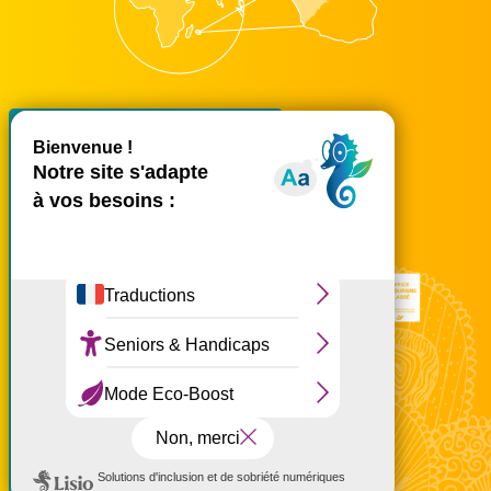
X
Masquer le bande
accueil@ouest-lareunion.com
tél.
02 62 42 31 31
Nous rencontrer
Ce site utilise des cookies et
vous donne le contrôle sur
ceux que vous souhaitez
activer
Tout accepter
Tout refuser
Personnaliser
à partir de 70 €
Politique de confidentialité
Réservez en ligne