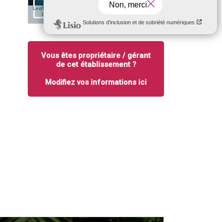
5 km
✎ Edit
| Map data: ©
— Source: Esri, i-cubed, USDA, USGS, AEX,
Leaflet
Esri
GeoEye, Getmapping, Aerogrid, IGN, IGP, UPR-EGP, and the GIS User
Community
Vous êtes propriétaire / gérant
de cet établissement ?
Modifiez vos informations ici