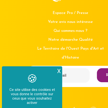
Espace Pro / Presse
Votre avis nous intéresse
Qui sommes-nous ?
Notre démarche Qualité
Le Territoire de l'Ouest Pays d'Art et
d'Histoire
X
Masquer le bande
R
Ce site utilise des cookies et
vous donne le contrôle sur
ceux que vous souhaitez
activer