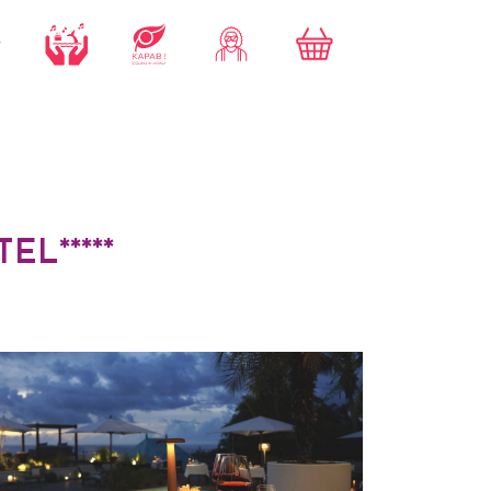
L*****