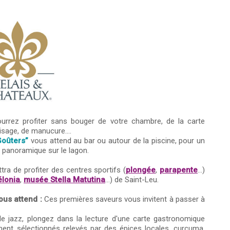
rrez profiter sans bouger de votre chambre, de la carte
sage, de manucure....
Goûters”
vous attend au bar ou autour de la piscine, pour un
 panoramique sur le lagon.
tra de profiter des centres sportifs (
plongée
,
parapente
...)
élonia
,
musée Stella Matutina
...) de Saint-Leu.
ous attend :
Ces premières saveurs vous invitent à passer à
de jazz, plongez dans la lecture d'une carte gastronomique
ment sélectionnés relevés par des épices locales, curcuma,