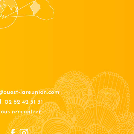
@ouest-lareunion.com
l.
02 62 42 31 31
ous rencontrer