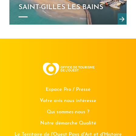
SAINT-GILLES LES BAINS
Espace Pro / Presse
Votre avis nous intéresse
Qui sommes-nous ?
Notre démarche Qualité
Le Territoire de l'Ouest Pays d'Art et d'Histoire