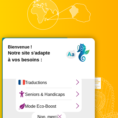
X
Masquer le bande
accueil@ouest-lareunion.com
tél.
02 62 42 31 31
Nous rencontrer
Ce site utilise des cookies et
vous donne le contrôle sur
ceux que vous souhaitez
activer
Tout accepter
Tout refuser
Personnaliser