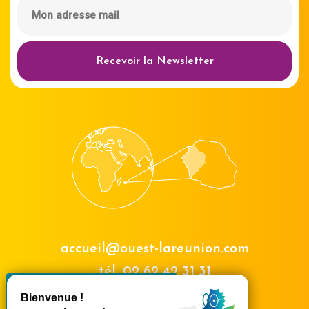
Recevoir la Newsletter
accueil@ouest-lareunion.com
tél.
02 62 42 31 31
X
Masquer le bande
Nous rencontrer