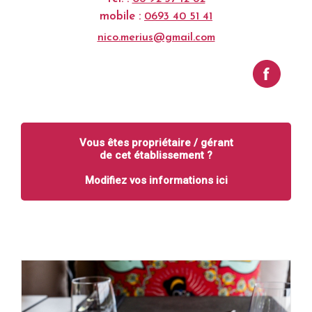
mobile :
0693 40 51 41
nico.merius@gmail.com
Vous êtes propriétaire / gérant
de cet établissement ?
Modifiez vos informations ici