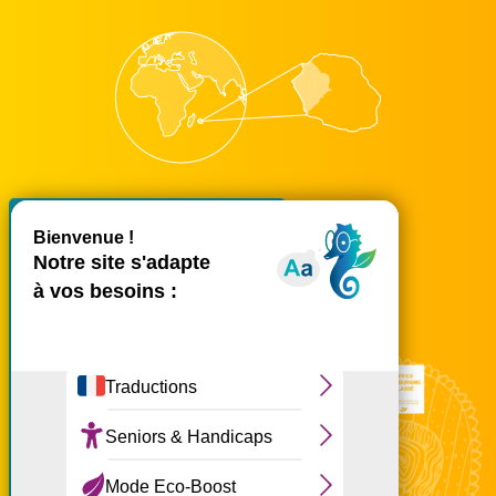
X
Masquer le bande
accueil@ouest-lareunion.com
tél.
02 62 42 31 31
Nous rencontrer
Ce site utilise des cookies et
vous donne le contrôle sur
ceux que vous souhaitez
activer
Tout accepter
Tout refuser