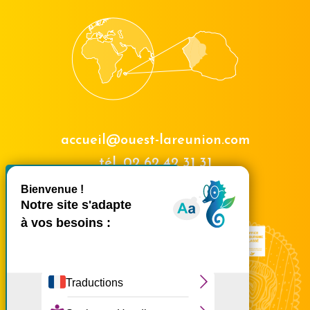
accueil@ouest-lareunion.com
tél.
02 62 42 31 31
X
Masquer le bande
Nous rencontrer
Ce site utilise des cookies et
vous donne le contrôle sur
ceux que vous souhaitez
activer
Tout accepter