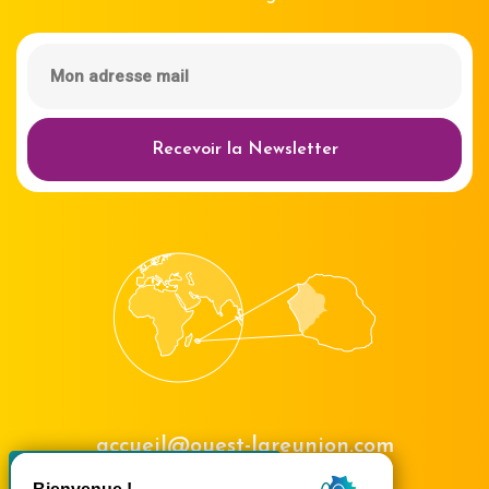
Recevoir la Newsletter
accueil@ouest-lareunion.com
X
Masquer le bande
tél.
02 62 42 31 31