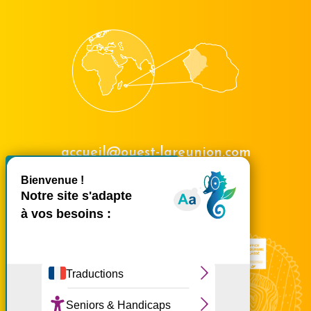
accueil@ouest-lareunion.com
X
Masquer le bande
tél.
02 62 42 31 31
Nous rencontrer
Ce site utilise des cookies et
vous donne le contrôle sur
ceux que vous souhaitez
activer
Tout accepter