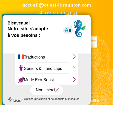
accueil@ouest-lareunion.com
tél.
02 62 42 31 31
X
Masquer le bande
Nous rencontrer
Ce site utilise des cookies et
vous donne le contrôle sur
ceux que vous souhaitez
activer
Tout accepter
Tout refuser
Personnaliser
Politique de confidentialité
Mentions légales
Politique de confidentialité
Politique d'utilisation des cookies