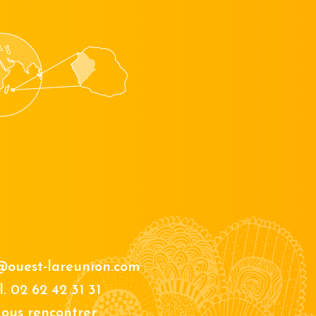
@ouest-lareunion.com
l.
02 62 42 31 31
ous rencontrer