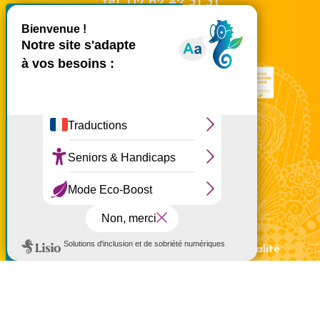
tél.
02 62 42 31 31
X
Masquer le bande
Nous rencontrer
Ce site utilise des cookies et
vous donne le contrôle sur
ceux que vous souhaitez
activer
Tout accepter
Tout refuser
Personnaliser
Politique de confidentialité
Voir la carte
Mentions légales
Politique de confidentialité
Politique d'utilisation des cookies