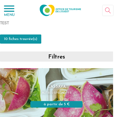
Panneau de gestion des cookies
MENU
TEST
10 fiches trouvée(s)
Filtres
CASSAVA
AUTRES-SPECIALITES
à partir de 5 €