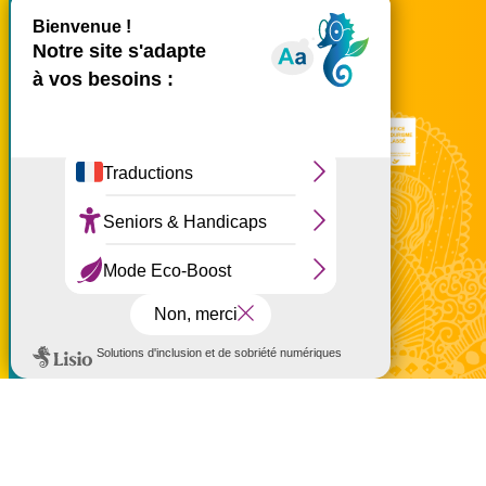
X
Masquer le bande
tél.
02 62 42 31 31
Nous rencontrer
Ce site utilise des cookies et
vous donne le contrôle sur
ceux que vous souhaitez
activer
Tout accepter
Tout refuser
Personnaliser
à partir de 25 €
Politique de confidentialité
Mentions légales
Politique de confidentialité
Politique d'utilisation des cookies