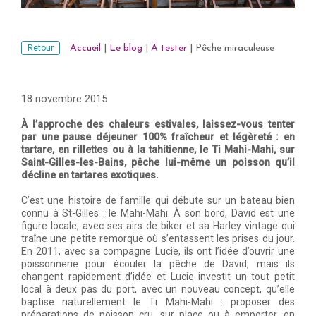
Retour
Accueil
|
Le blog
|
À tester
|
Pêche miraculeuse
18 novembre 2015
À l’approche des chaleurs estivales, laissez-vous tenter
par une pause déjeuner 100% fraîcheur et légèreté : en
tartare, en rillettes ou à la tahitienne, le Ti Mahi-Mahi, sur
Saint-Gilles-les-Bains, pêche lui-même un poisson qu’il
décline en tartares exotiques.
C’est une histoire de famille qui débute sur un bateau bien
connu à St-Gilles : le Mahi-Mahi. À son bord, David est une
figure locale, avec ses airs de biker et sa Harley vintage qui
traîne une petite remorque où s’entassent les prises du jour.
En 2011, avec sa compagne Lucie, ils ont l’idée d’ouvrir une
poissonnerie pour écouler la pêche de David, mais ils
changent rapidement d’idée et Lucie investit un tout petit
local à deux pas du port, avec un nouveau concept, qu’elle
baptise naturellement le Ti Mahi-Mahi : proposer des
préparations de poisson cru, sur place ou à emporter, en