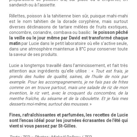
sandwich ou à l’assiette.
Rillettes, poisson à la tahitienne bien sûr, puisque mahi-mahi
est le nom tahitien de la dorade coryphène, mais surtout
diverses déclinaisons de tartare mêlées de fruits exotiques,
concombre, coriandre, combava ou basilic :
le poisson pêché
la veille ou le jour même par David est transformé chaque
matin
par Lucie dans le petit laboratoire où elle s’active seule,
dans une atmosphère maintenue à 8°C pour conserver toute
la saveur de ses produits.
Lucie a longtemps travaillé dans l’amincissement, et fait très
attention aux ingrédients qu’elle utilise : «
Tout est frais, je
prends des huiles de qualité, saines, de l’huile de noix par
exemple. Pour les accompagnements, je ne fais pas de frites
comme on en trouve partout, mais une salade de riz de mon
invention, le riz vert, avec le croquant du concombre, de la
menthe fraîche, du sésame et de la ciboulette. Et je fais mes
desserts moi-même, surtout des mousses
. »
Fines, rafraîchissantes et parfumées, les recettes de Lucie
sont l’encas idéal pour les journées écrasantes de l’été qui
vient si vous passez par St-Gilles.