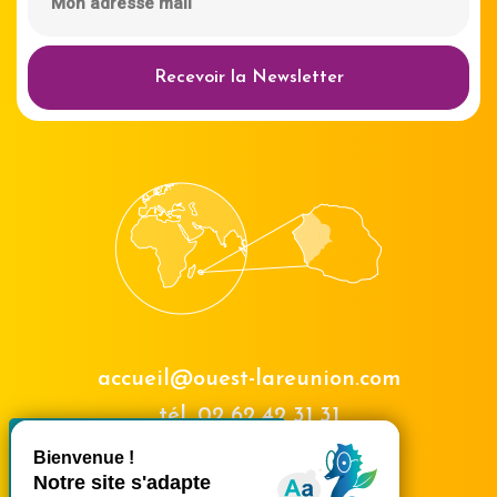
Recevoir la Newsletter
accueil@ouest-lareunion.com
tél.
02 62 42 31 31
X
Masquer le bande
Nous rencontrer