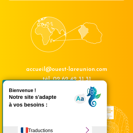
accueil@ouest-lareunion.com
tél.
02 62 42 31 31
X
Masquer le bande
Nous rencontrer
Ce site utilise des cookies et
vous donne le contrôle sur
ceux que vous souhaitez
activer