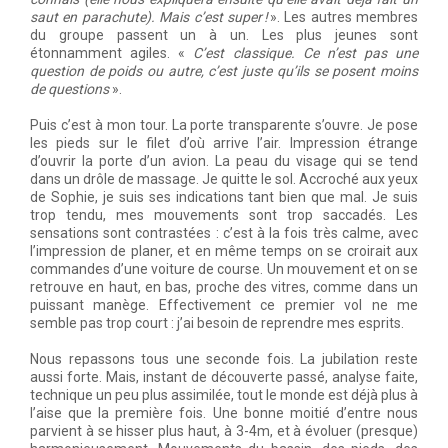
saut en parachute). Mais c’est super !
». Les autres membres
du groupe passent un à un. Les plus jeunes sont
étonnamment agiles. «
C’est classique. Ce n’est pas une
question de poids ou autre, c’est juste qu’ils se posent moins
de questions
».
Puis c’est à mon tour. La porte transparente s’ouvre. Je pose
les pieds sur le filet d’où arrive l’air. Impression étrange
d’ouvrir la porte d’un avion. La peau du visage qui se tend
dans un drôle de massage. Je quitte le sol. Accroché aux yeux
de Sophie, je suis ses indications tant bien que mal. Je suis
trop tendu, mes mouvements sont trop saccadés. Les
sensations sont contrastées : c’est à la fois très calme, avec
l’impression de planer, et en même temps on se croirait aux
commandes d’une voiture de course. Un mouvement et on se
retrouve en haut, en bas, proche des vitres, comme dans un
puissant manège. Effectivement ce premier vol ne me
semble pas trop court : j’ai besoin de reprendre mes esprits.
Nous repassons tous une seconde fois. La jubilation reste
aussi forte. Mais, instant de découverte passé, analyse faite,
technique un peu plus assimilée, tout le monde est déjà plus à
l’aise que la première fois. Une bonne moitié d’entre nous
parvient à se hisser plus haut, à 3-4m, et à évoluer (presque)