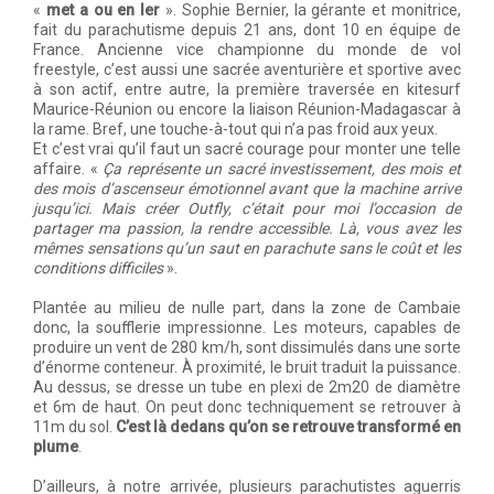
«
met a ou en ler
». Sophie Bernier, la gérante et monitrice,
fait du parachutisme depuis 21 ans, dont 10 en équipe de
France. Ancienne vice championne du monde de vol
freestyle, c’est aussi une sacrée aventurière et sportive avec
à son actif, entre autre, la première traversée en kitesurf
Maurice-Réunion ou encore la liaison Réunion-Madagascar à
la rame. Bref, une touche-à-tout qui n’a pas froid aux yeux.
Et c’est vrai qu’il faut un sacré courage pour monter une telle
affaire. «
Ça représente un sacré investissement, des mois et
des mois d’ascenseur émotionnel avant que la machine arrive
jusqu’ici. Mais créer Outfly, c’était pour moi l’occasion de
partager ma passion, la rendre accessible. Là, vous avez les
mêmes sensations qu’un saut en parachute sans le coût et les
conditions difficiles
».
Plantée au milieu de nulle part, dans la zone de Cambaie
donc, la soufflerie impressionne. Les moteurs, capables de
produire un vent de 280 km/h, sont dissimulés dans une sorte
d’énorme conteneur. À proximité, le bruit traduit la puissance.
Au dessus, se dresse un tube en plexi de 2m20 de diamètre
et 6m de haut. On peut donc techniquement se retrouver à
11m du sol.
C’est là dedans qu’on se retrouve transformé en
plume
.
D’ailleurs, à notre arrivée, plusieurs parachutistes aguerris