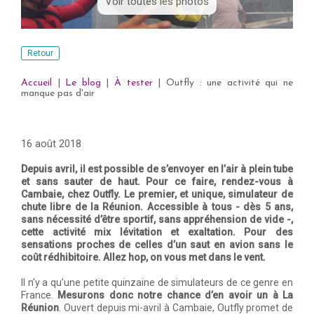
Voir toutes les photos
Retour
Accueil
|
Le blog
|
À tester
|
Outfly : une activité qui ne
manque pas d'air
16 août 2018
Depuis avril, il est possible de s’envoyer en l’air à plein tube
et sans sauter de haut. Pour ce faire, rendez-vous à
Cambaie, chez Outfly. Le premier, et unique, simulateur de
chute libre de la Réunion. Accessible à tous - dès 5 ans,
sans nécessité d’être sportif, sans appréhension de vide -,
cette activité mix lévitation et exaltation. Pour des
sensations proches de celles d’un saut en avion sans le
coût rédhibitoire. Allez hop, on vous met dans le vent.
Il n’y a qu’une petite quinzaine de simulateurs de ce genre en
France.
Mesurons donc notre chance d’en avoir un à La
Réunion
. Ouvert depuis mi-avril à Cambaie, Outfly promet de