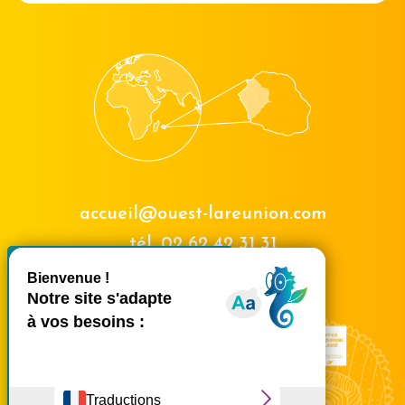
accueil@ouest-lareunion.com
tél.
02 62 42 31 31
X
Masquer le bande
Nous rencontrer
Ce site utilise des cookies et
vous donne le contrôle sur
ceux que vous souhaitez
activer