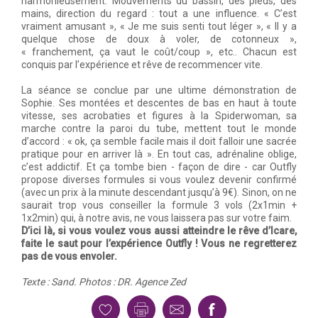
harmonieusement. Mouvements du bassin, des pieds, des
mains, direction du regard : tout a une influence. « C’est
vraiment amusant », « Je me suis senti tout léger », « Il y a
quelque chose de doux à voler, de cotonneux »,
« franchement, ça vaut le coût/coup », etc.. Chacun est
conquis par l’expérience et rêve de recommencer vite.
La séance se conclue par une ultime démonstration de
Sophie. Ses montées et descentes de bas en haut à toute
vitesse, ses acrobaties et figures à la Spiderwoman, sa
marche contre la paroi du tube, mettent tout le monde
d’accord : « ok, ça semble facile mais il doit falloir une sacrée
pratique pour en arriver là ». En tout cas, adrénaline oblige,
c’est addictif. Et ça tombe bien - façon de dire - car Outfly
propose diverses formules si vous voulez devenir confirmé
(avec un prix à la minute descendant jusqu’à 9€). Sinon, on ne
saurait trop vous conseiller la formule 3 vols (2x1min +
1x2min) qui, à notre avis, ne vous laissera pas sur votre faim.
D’ici là, si vous voulez vous aussi atteindre le rêve d’Icare,
faite le saut pour l’expérience Outfly ! Vous ne regretterez
pas de vous envoler.
Texte : Sand. Photos : DR. Agence Zed