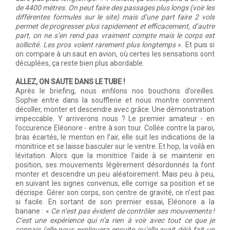
de 4400 mètres. On peut faire des passages plus longs (voir les
différentes formules sur le site) mais d’une part faire 2 vols
permet de progresser plus rapidement et efficacement, d’autre
part, on ne s’en rend pas vraiment compte mais le corps est
sollicité. Les pros volent rarement plus longtemps
». Et puis si
on compare à un saut en avion, où certes les sensations sont
décuplées, ça reste bien plus abordable.
ALLEZ, ON SAUTE DANS LE TUBE !
Après le briefing, nous enfilons nos bouchons d’oreilles.
Sophie entre dans la soufflerie et nous montre comment
décoller, monter et descendre avec grâce. Une démonstration
impeccable. Y arriverons nous ? Le premier amateur - en
l’occurence Eléonore - entre à son tour. Collée contre la paroi,
bras écartés, le menton en l’air, elle suit les indications de la
monitrice et se laisse basculer sur le ventre. Et hop, la voilà en
lévitation. Alors que la monitrice l’aide à se maintenir en
position, ses mouvements légèrement désordonnés la font
monter et descendre un peu aléatoirement. Mais peu à peu,
en suivant les signes convenus, elle corrige sa position et se
décrispe. Gérer son corps, son centre de gravité, ce n’est pas
si facile. En sortant de son premier essai, Eléonore a la
banane : «
Ce n’est pas évident de contrôler ses mouvements !
C’est une expérience qui n’a rien à voir avec tout ce que je
connais (elle nous expliquera ensuite qu’elle avait déjà fait un