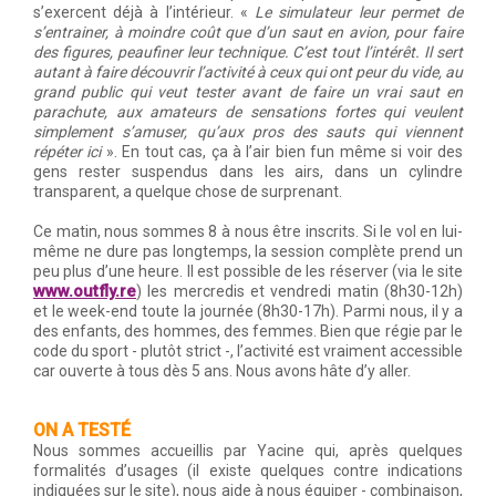
s’exercent déjà à l’intérieur. «
Le simulateur leur permet de
s’entrainer, à moindre coût que d’un saut en avion, pour faire
des figures, peaufiner leur technique. C’est tout l’intérêt. Il sert
autant à faire découvrir l’activité à ceux qui ont peur du vide, au
grand public qui veut tester avant de faire un vrai saut en
parachute, aux amateurs de sensations fortes qui veulent
simplement s’amuser, qu’aux pros des sauts qui viennent
répéter ici
». En tout cas, ça à l’air bien fun même si voir des
gens rester suspendus dans les airs, dans un cylindre
transparent, a quelque chose de surprenant.
Ce matin, nous sommes 8 à nous être inscrits. Si le vol en lui-
même ne dure pas longtemps, la session complète prend un
peu plus d’une heure. Il est possible de les réserver (via le site
www.outfly.re
) les mercredis et vendredi matin (8h30-12h)
et le week-end toute la journée (8h30-17h). Parmi nous, il y a
des enfants, des hommes, des femmes. Bien que régie par le
code du sport - plutôt strict -, l’activité est vraiment accessible
car ouverte à tous dès 5 ans. Nous avons hâte d’y aller.
ON A TESTÉ
Nous sommes accueillis par Yacine qui, après quelques
formalités d’usages (il existe quelques contre indications
indiquées sur le site), nous aide à nous équiper - combinaison,