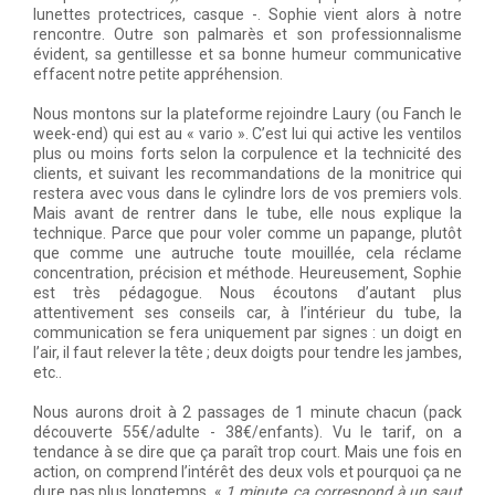
lunettes protectrices, casque -. Sophie vient alors à notre
rencontre. Outre son palmarès et son professionnalisme
évident, sa gentillesse et sa bonne humeur communicative
effacent notre petite appréhension.
Nous montons sur la plateforme rejoindre Laury (ou Fanch le
week-end) qui est au « vario ». C’est lui qui active les ventilos
plus ou moins forts selon la corpulence et la technicité des
clients, et suivant les recommandations de la monitrice qui
restera avec vous dans le cylindre lors de vos premiers vols.
Mais avant de rentrer dans le tube, elle nous explique la
technique. Parce que pour voler comme un papange, plutôt
que comme une autruche toute mouillée, cela réclame
concentration, précision et méthode. Heureusement, Sophie
est très pédagogue. Nous écoutons d’autant plus
attentivement ses conseils car, à l’intérieur du tube, la
communication se fera uniquement par signes : un doigt en
l’air, il faut relever la tête ; deux doigts pour tendre les jambes,
etc..
Nous aurons droit à 2 passages de 1 minute chacun (pack
découverte 55€/adulte - 38€/enfants). Vu le tarif, on a
tendance à se dire que ça paraît trop court. Mais une fois en
action, on comprend l’intérêt des deux vols et pourquoi ça ne
dure pas plus longtemps. «
1 minute, ça correspond à un saut