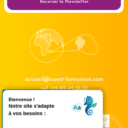
Recevoir la Newsletter
accueil@ouest-lareunion.com
tél.
02 62 42 31 31
X
Masquer le bande
Nous rencontrer
Ce site utilise des cookies et
vous donne le contrôle sur
ceux que vous souhaitez