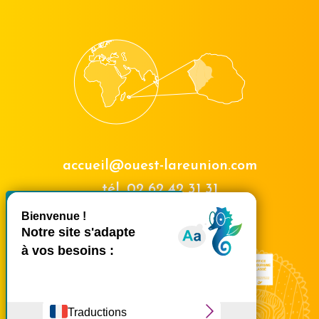
accueil@ouest-lareunion.com
tél.
02 62 42 31 31
X
Masquer le bande
Nous rencontrer
Ce site utilise des cookies et
vous donne le contrôle sur
ceux que vous souhaitez
activer