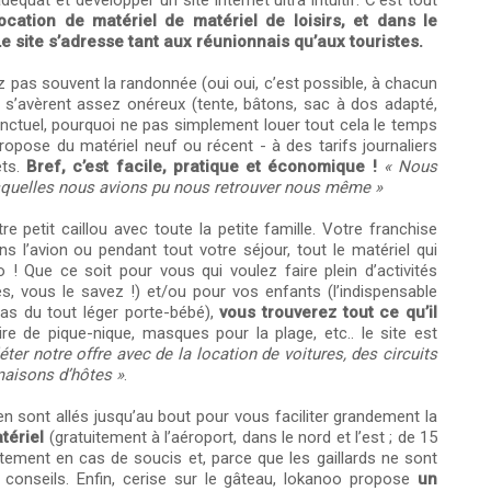
équat et développer un site internet ultra intuitif. C’est tout
cation de matériel de matériel de loisirs, et dans le
e site s’adresse tant aux réunionnais qu’aux touristes.
z pas souvent la randonnée (oui oui, c’est possible, à chacun
i s’avèrent assez onéreux (tente, bâtons, sac à dos adapté,
onctuel, pourquoi ne pas simplement louer tout cela le temps
ose du matériel neuf ou récent - à des tarifs journaliers
ets.
Bref, c’est facile, pratique et économique !
« Nous
squelles nous avions pu nous retrouver nous même »
 petit caillou avec toute la petite famille. Votre franchise
ns l’avion ou pendant tout votre séjour, tout le matériel qui
! Que ce soit pour vous qui voulez faire plein d’activités
ses, vous le savez !) et/ou pour vos enfants (l’indispensable
pas du tout léger porte-bébé),
vous trouverez tout ce qu’il
e de pique-nique, masques pour la plage, etc.. le site est
ter notre offre avec de la location de voitures, des circuits
maisons d’hôtes »
.
n sont allés jusqu’au bout pour vous faciliter grandement la
atériel
(gratuitement à l’aéroport, dans le nord et l’est ; de 15
iatement en cas de soucis et, parce que les gaillards ne sont
 conseils. Enfin, cerise sur le gâteau, lokanoo propose
un