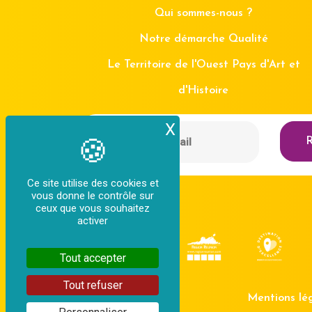
Qui sommes-nous ?
Notre démarche Qualité
Le Territoire de l'Ouest Pays d'Art et
d'Histoire
X
Masquer le bande
R
Ce site utilise des cookies et
vous donne le contrôle sur
ceux que vous souhaitez
activer
Tout accepter
Tout refuser
Mentions lé