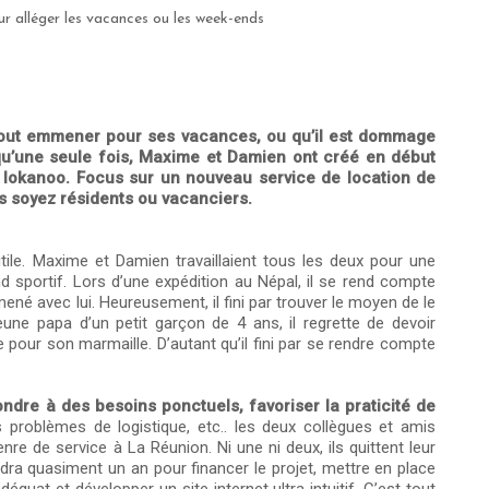
r alléger les vacances ou les week-ends
 tout emmener pour ses vacances, ou qu’il est dommage
qu’une seule fois, Maxime et Damien ont créé en début
 : lokanoo. Focus sur un nouveau service de location de
us soyez résidents ou vacanciers.
utile. Maxime et Damien travaillaient tous les deux pour une
d sportif. Lors d’une expédition au Népal, il se rend compte
amené avec lui. Heureusement, il fini par trouver le moyen de le
ne papa d’un petit garçon de 4 ans, il regrette de devoir
 pour son marmaille. D’autant qu’il fini par se rendre compte
ondre à des besoins ponctuels, favoriser la praticité de
 problèmes de logistique, etc.. les deux collègues et amis
enre de service à La Réunion. Ni une ni deux, ils quittent leur
faudra quasiment un an pour financer le projet, mettre en place