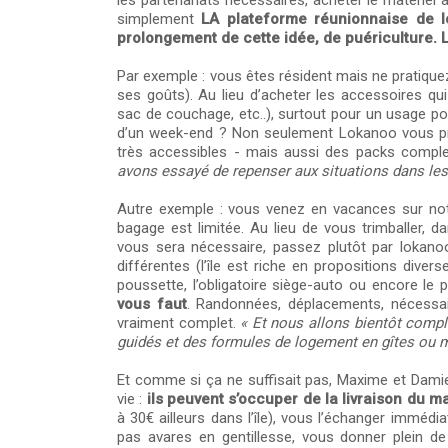
les partenariats nécessaires, acheter le matériel ad
simplement
LA plateforme réunionnaise de lo
prolongement de cette idée, de puériculture. L
Par exemple : vous êtes résident mais ne pratique
ses goûts). Au lieu d’acheter les accessoires qu
sac de couchage, etc..), surtout pour un usage p
d’un week-end ? Non seulement Lokanoo vous prop
très accessibles - mais aussi des packs compl
avons essayé de repenser aux situations dans le
Autre exemple : vous venez en vacances sur notre
bagage est limitée. Au lieu de vous trimballer, da
vous sera nécessaire, passez plutôt par lokanoo 
différentes (l’île est riche en propositions diver
poussette, l’obligatoire siège-auto ou encore le 
vous faut
. Randonnées, déplacements, nécessair
vraiment complet.
« Et nous allons bientôt complé
guidés et des formules de logement en gîtes ou 
Et comme si ça ne suffisait pas, Maxime et Damie
vie :
ils peuvent s’occuper de la livraison du m
à 30€ ailleurs dans l’île), vous l’échanger imméd
pas avares en gentillesse, vous donner plein de