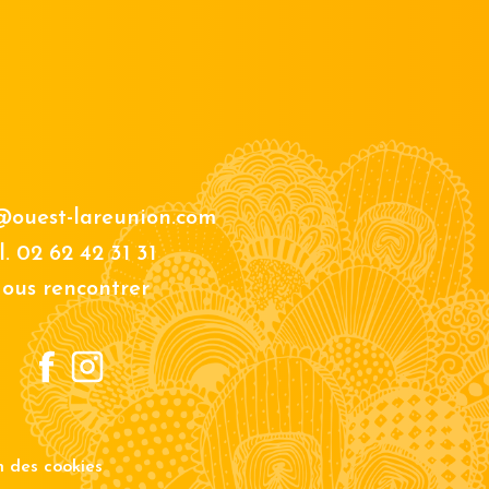
@ouest-lareunion.com
l.
02 62 42 31 31
ous rencontrer
on des cookies