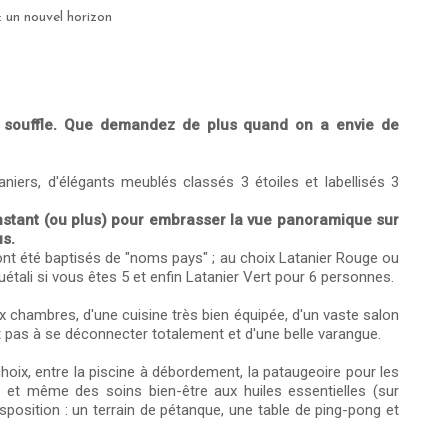
: un nouvel horizon
 souffle. Que demandez de plus quand on a envie de
aniers, d'élégants meublés classés 3 étoiles et labellisés 3
nstant (ou plus) pour embrasser la vue panoramique sur
us.
 ont été baptisés de "noms pays" ; au choix Latanier Rouge ou
uétali si vous êtes 5 et enfin Latanier Vert pour 6 personnes.
 chambres, d'une cuisine très bien équipée, d'un vaste salon
ent pas à se déconnecter totalement et d'une belle varangue.
hoix, entre la piscine à débordement, la pataugeoire pour les
zi… et même des soins bien-être aux huiles essentielles (sur
isposition : un terrain de pétanque, une table de ping-pong et