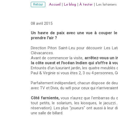
Retour
Accueil
|
Le blog
|
À tester
|
Les lataniers 
08 avril 2015
Un havre de paix avec une vue à couper le
prendre l'air ?
Direction Piton Saint-Leu pour découvrir Les Lat
Clévacances.
Avant de commencer la visite,
arrêtez-vous un i
la côte ouest et l'océan Indien qui s'offre à vo
Entourés d'un luxuriant jardin, les quatre meublés
Paul & Virginie si vous êtes 2, 3 ou 4 personnes, G
Parfaitement indépendant, chacun dispose de deux
avec TV et Divix, du wifi pour ceux qui n'arriverai
Côté farniente,
vous n'aurez que l'embarras du c
tout petits, le solarium, les kiosques, le jacuz
réservation). Les plus "joueurs" ont aussi à leur d
une salle de billard.