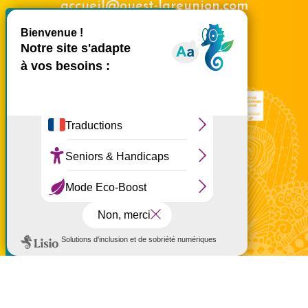
accueil@ouest-lareunion.com
X
Masquer le bande
tél.
02 62 42 31 31
Nous rencontrer
Ce site utilise des cookies et
vous donne le contrôle sur
ceux que vous souhaitez
activer
Tout accepter
Tout refuser
Personnaliser
Politique de confidentialité
Mentions légales
Politique de confidentialité
Politique d'utilisation des cookies