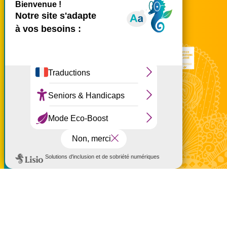
tél.
02 62 42 31 31
Nous rencontrer
Ce site utilise des cookies et
vous donne le contrôle sur
ceux que vous souhaitez
activer
Tout accepter
Tout refuser
Personnaliser
à partir de 200 €
Politique de confidentialité
Réservez en ligne
Mentions légales
Politique de confidentialité
Politique d'utilisation des cookies