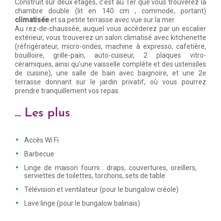
Construit sur deux étages, c’est au 1er que vous trouverez la
chambre double (lit en 140 cm , commode, portant)
climatisée
et sa petite terrasse avec vue sur la mer.
Au rez-de-chaussée, auquel vous accèderez par un escalier
extérieur, vous trouverez un salon climatisé avec kitchenette
(réfrigérateur, micro-ondes, machine à expresso, cafetière,
bouilloire, grille-pain, auto-cuiseur, 2 plaques vitro-
céramiques, ainsi qu’une vaisselle complète et des ustensiles
de cuisine), une salle de bain avec baignoire, et une 2e
terrasse donnant sur le jardin privatif, où vous pourrez
prendre tranquillement vos repas.
... Les plus
Accès Wi Fi
Barbecue
Linge de maison fourni : draps, couvertures, oreillers,
serviettes de toilettes, torchons, sets de table
Télévision et ventilateur (pour le bungalow créole)
Lave linge (pour le bungalow balinais)