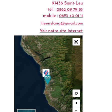
97436 Saint-Leu
tél. :
0262 09 79 83
mobile :
0693 40 01 11
lileenylang@gmail.com
Voir notre site Internet
+
−