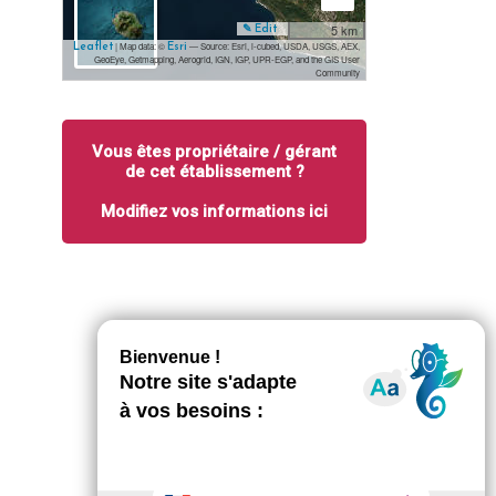
5 km
✎ Edit
| Map data: ©
— Source: Esri, i-cubed, USDA, USGS, AEX,
Leaflet
Esri
GeoEye, Getmapping, Aerogrid, IGN, IGP, UPR-EGP, and the GIS User
Community
Vous êtes propriétaire / gérant
de cet établissement ?
Modifiez vos informations ici