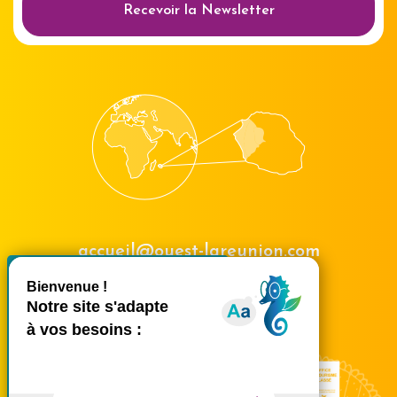
Recevoir la Newsletter
accueil@ouest-lareunion.com
X
Masquer le bande
tél.
02 62 42 31 31
Nous rencontrer
Ce site utilise des cookies et
vous donne le contrôle sur
ceux que vous souhaitez
activer