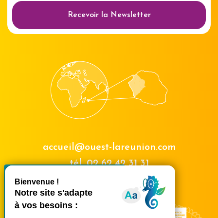
Recevoir la Newsletter
accueil@ouest-lareunion.com
tél.
02 62 42 31 31
X
Masquer le bande
Nous rencontrer
Ce site utilise des cookies et