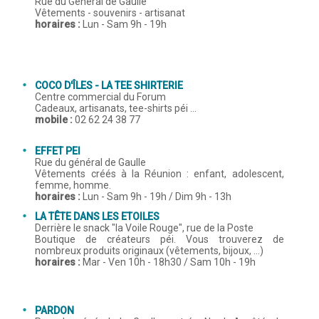
Rue du Général de Gaulle
Vêtements - souvenirs - artisanat
horaires :
Lun - Sam 9h - 19h
COCO D'ÎLES - LA TEE SHIRTERIE
Centre commercial du Forum
Cadeaux, artisanats, tee-shirts péi ...
mobile :
02 62 24 38 77
EFFET PEI
Rue du général de Gaulle
Vêtements créés à la Réunion : enfant, adolescent,
femme, homme.
horaires :
Lun - Sam 9h - 19h / Dim 9h - 13h
LA TÊTE DANS LES ETOILES
Derrière le snack "la Voile Rouge", rue de la Poste
Boutique de créateurs péi. Vous trouverez de
nombreux produits originaux (vêtements, bijoux, ...)
horaires :
Mar - Ven 10h - 18h30 / Sam 10h - 19h
PARDON