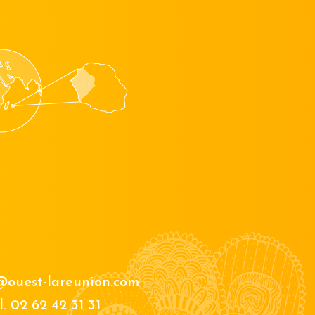
@ouest-lareunion.com
l.
02 62 42 31 31