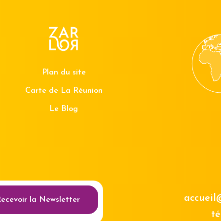
Plan du site
Carte de La Réunion
Le Blog
au des cookies
accueil
ecevoir la Newsletter
té