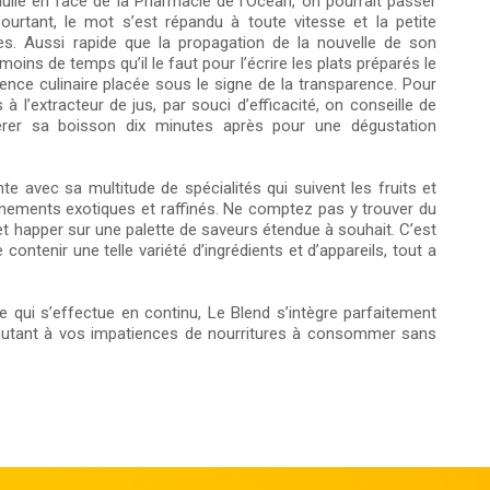
ulle en face de la Pharmacie de l’Océan, on pourrait passer
Pourtant, le mot s’est répandu à toute vitesse et la petite
s. Aussi rapide que la propagation de la nouvelle de son
moins de temps qu’il le faut pour l’écrire les plats préparés le
nce culinaire placée sous le signe de la transparence. Pour
 à l’extracteur de jus, par souci d’efficacité, on conseille de
er sa boisson dix minutes après pour une dégustation
e avec sa multitude de spécialités qui suivent les fruits et
ements exotiques et raffinés. Ne comptez pas y trouver du
 et happer sur une palette de saveurs étendue à souhait. C’est
e contenir une telle variété d’ingrédients et d’appareils, tout a
ce qui s’effectue en continu, Le Blend s’intègre parfaitement
 autant à vos impatiences de nourritures à consommer sans