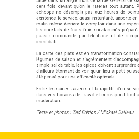
Situé dans un angle mort de la rue Général de Ga
cent fois devant qu’on le raterait tout autant. 
échoppe ne désemplit pas aux heures de pointe
existence, le service, quasi instantané, apporte en 
matin même derrière le comptoir dans une expérie
les cocktails de fruits frais survitaminés préparés
passer commande par téléphone et de récupér
immédiate.
La carte des plats est en transformation constant
légumes de saison et s’agrémentent d’accompagn
simple sel de table, les épices doivent surprendre
d’ailleurs étonnant de voir qu’un lieu si petit puiss
été pensé pour une efficacité optimale.
Entre les saines saveurs et la rapidité d’un servi
dans vos horaires de travail et correspond tout
modération.
Texte et photos : Zed Edition / Mickael Dalleau