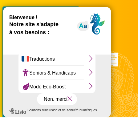
X
Masquer le bande
accueil@ouest-lareunion.com
tél.
02 62 42 31 31
Nous rencontrer
Ce site utilise des cookies et
vous donne le contrôle sur
ceux que vous souhaitez
activer
Tout accepter
Tout refuser
Personnaliser
Politique de confidentialité
Mentions légales
Politique de confidentialité