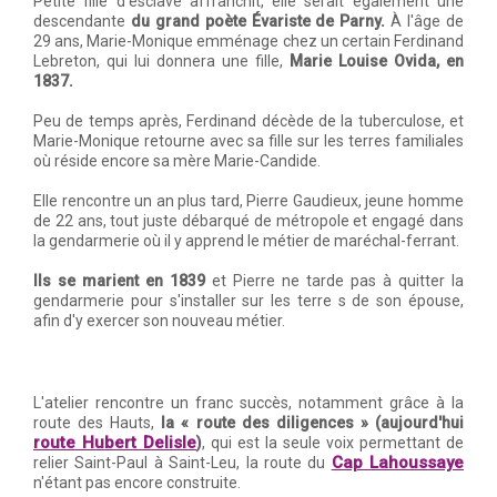
Petite fille d'esclave affranchit, elle serait également une
descendante
du grand poète Évariste de Parny.
À l'âge de
29 ans, Marie-Monique emménage chez un certain Ferdinand
Lebreton, qui lui donnera une fille,
Marie Louise Ovida, en
1837.
Peu de temps après, Ferdinand décède de la tuberculose, et
Marie-Monique retourne avec sa fille sur les terres familiales
où réside encore sa mère Marie-Candide.
Elle rencontre un an plus tard, Pierre Gaudieux, jeune homme
de 22 ans, tout juste débarqué de métropole et engagé dans
la gendarmerie où il y apprend le métier de maréchal-ferrant.
Ils se marient en 1839
et Pierre ne tarde pas à quitter la
gendarmerie pour s'installer sur les terre s de son épouse,
afin d'y exercer son nouveau métier.
L'atelier rencontre un franc succès, notamment grâce à la
route des Hauts,
la « route des diligences » (aujourd'hui
route Hubert Delisle
)
, qui est la seule voix permettant de
Cap Lahoussaye
relier Saint-Paul à Saint-Leu, la route du
n'étant pas encore construite.