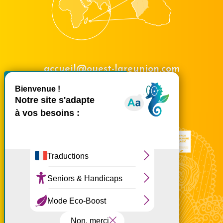
accueil@ouest-lareunion.com
X
Masquer le bande
tél.
02 62 42 31 31
Nous rencontrer
Ce site utilise des cookies et
vous donne le contrôle sur
ceux que vous souhaitez
activer
Tout accepter
Tout refuser
Personnaliser