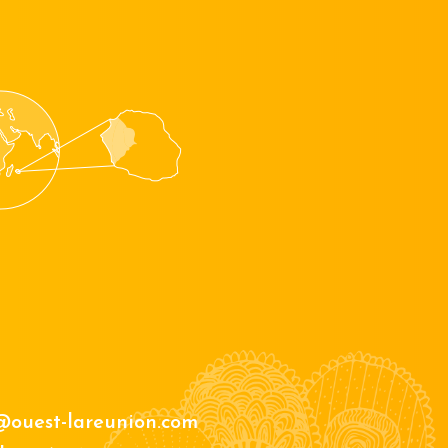
@ouest-lareunion.com