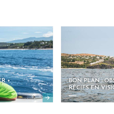
ER +
BON PLAN : OB
RÉCIFS EN VIS