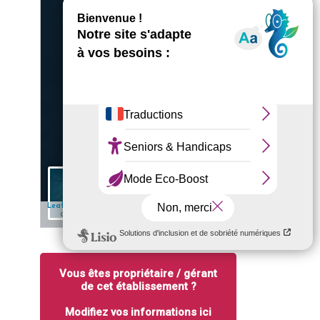
+
−
5 km
✎ Edit
| Map data: ©
— Source: Esri, i-cubed, USDA, USGS, AEX,
Leaflet
Esri
GeoEye, Getmapping, Aerogrid, IGN, IGP, UPR-EGP, and the GIS User
Community
Vous êtes propriétaire / gérant
de cet établissement ?
Modifiez vos informations ici