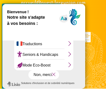
accueil@ouest-lareunion.com
X
Masquer le bande
tél.
02 62 42 31 31
Nous rencontrer
Ce site utilise des cookies et
vous donne le contrôle sur
ceux que vous souhaitez
activer
Tout accepter
Tout refuser
Personnaliser
à partir de 15 €
Politique de confidentialité
Mentions légales
Politique de confidentialité
Politique d'utilisation des cookies